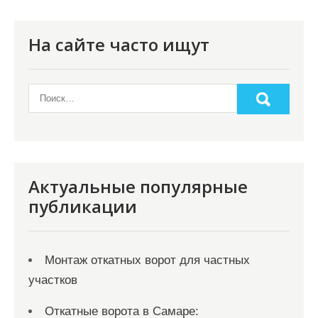
п
о
На сайте часто ищут
з
а
п
и
с
я
Актуальные популярные
публикации
м
Монтаж откатных ворот для частных
участков
Откатные ворота в Самаре: