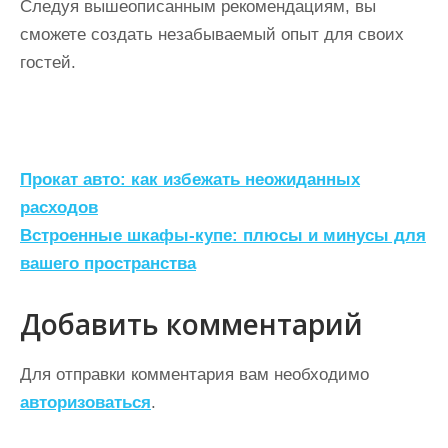
Следуя вышеописанным рекомендациям, вы
сможете создать незабываемый опыт для своих
гостей.
Н
Прокат авто: как избежать неожиданных
а
расходов
Встроенные шкафы-купе: плюсы и минусы для
в
вашего пространства
и
г
Добавить комментарий
а
ц
Для отправки комментария вам необходимо
авторизоваться
.
и
я