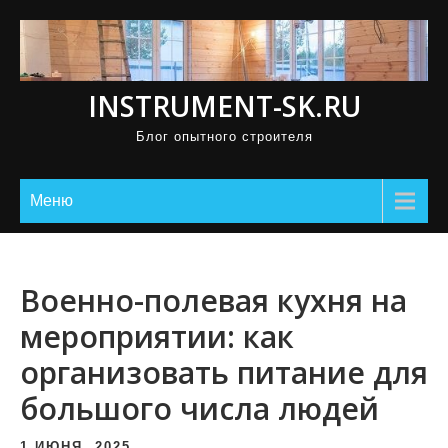
П
р
о
INSTRUMENT-SK.RU
м
о
Блог опытного строителя
т
а
Меню
т
ь
к
Военно-полевая кухня на
с
о
мероприятии: как
д
организовать питание для
е
большого числа людей
р
ж
1 ИЮНЯ, 2025