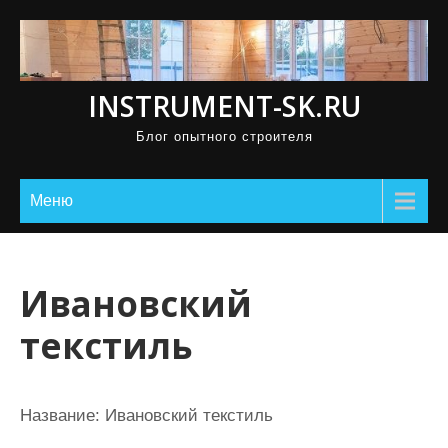
П
р
о
INSTRUMENT-SK.RU
м
о
Блог опытного строителя
т
а
Меню
т
ь
к
Ивановский
с
о
текстиль
д
е
р
Название:
Ивановский текстиль
ж