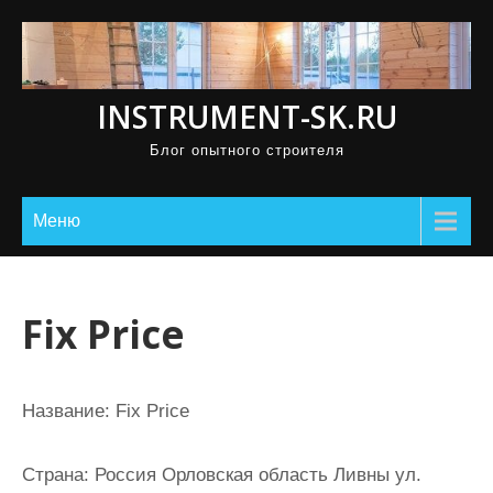
П
р
о
INSTRUMENT-SK.RU
м
о
Блог опытного строителя
т
а
Меню
т
ь
к
Fix Price
с
о
д
Название:
Fix Price
е
р
Страна:
Россия Орловская область Ливны ул.
ж