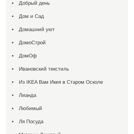
Добрый день
Дом и Сад
Домашний уют
ДомоСтрой
ДомОф
Ивановский текстиль
Из IKEA Вам Икея в Старом Осколе
Лианда
Любимый
Ля Посуда