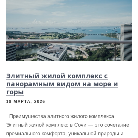
и
м
о
м
у
Элитный жилой комплекс с
панорамным видом на море и
горы
19 МАРТА, 2026
Преимущества элитного жилого комплекса
Элитный жилой комплекс в Сочи — это сочетание
премиального комфорта, уникальной природы и