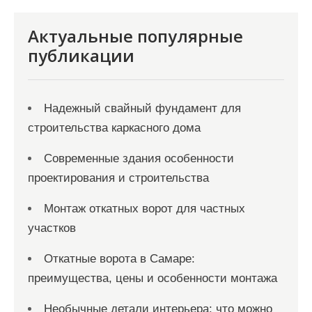
и
я
Актуальные популярные
з
публикации
а
п
Надежный свайный фундамент для
и
строительства каркасного дома
с
Современные здания особенности
е
проектирования и строительства
й
Монтаж откатных ворот для частных
участков
Откатные ворота в Самаре:
преимущества, цены и особенности монтажа
Необычные детали интерьера: что можно