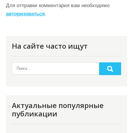
ц
Для отправки комментария вам необходимо
авторизоваться
.
и
я
п
о
На сайте часто ищут
з
а
п
и
с
я
Актуальные популярные
публикации
м