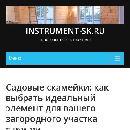
П
р
о
INSTRUMENT-SK.RU
м
о
Блог опытного строителя
т
а
Меню
т
ь
к
Садовые скамейки: как
с
о
выбрать идеальный
д
элемент для вашего
е
загородного участка
р
ж
23 ИЮЛЯ, 2024