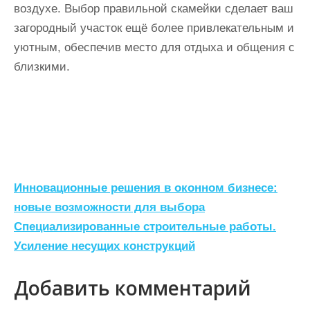
воздухе. Выбор правильной скамейки сделает ваш
загородный участок ещё более привлекательным и
уютным, обеспечив место для отдыха и общения с
близкими.
Н
Инновационные решения в оконном бизнесе:
а
новые возможности для выбора
Специализированные строительные работы.
в
Усиление несущих конструкций
и
г
Добавить комментарий
а