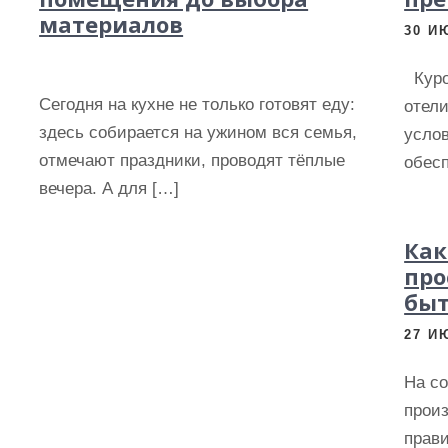
материалов
30 И
Куро
Сегодня на кухне не только готовят еду:
отели
здесь собирается на ужином вся семья,
услов
отмечают праздники, проводят тёплые
обес
вечера. А для […]
Как
про
быт
27 И
На с
прои
прави