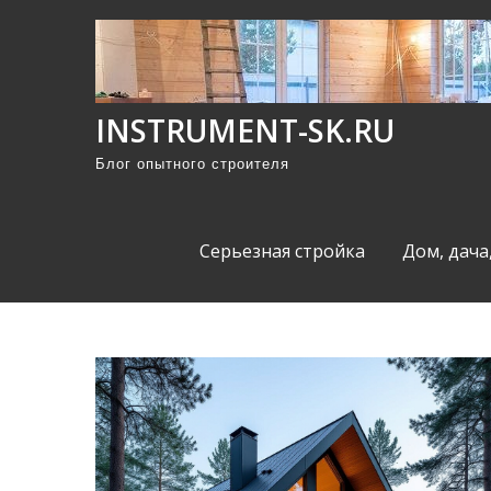
П
р
о
м
INSTRUMENT-SK.RU
о
Блог опытного строителя
т
а
т
Серьезная стройка
Дом, дача
ь
к
с
о
д
е
р
ж