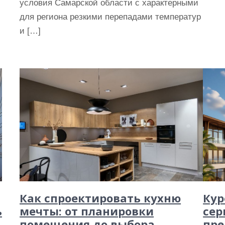
условия Самарской области с характерными
для региона резкими перепадами температур
и […]
Как спроектировать кухню
Кур
ь
мечты: от планировки
сер
помещения до выбора
пре