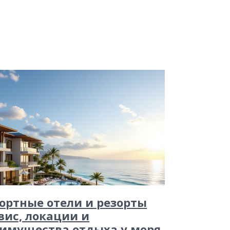
ортные отели и резорты
вис, локации и
имущества отдыха у моря