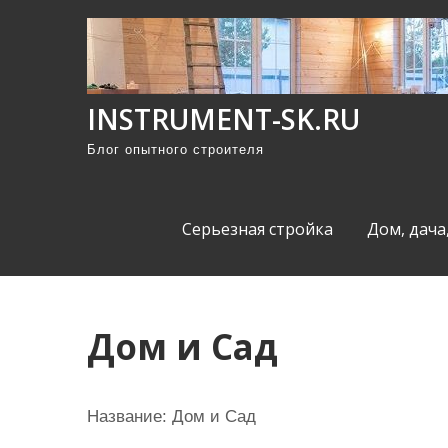
П
р
о
м
INSTRUMENT-SK.RU
о
Блог опытного строителя
т
а
т
Серьезная стройка
Дом, дача
ь
к
с
о
Дом и Сад
д
е
р
Название:
Дом и Сад
ж