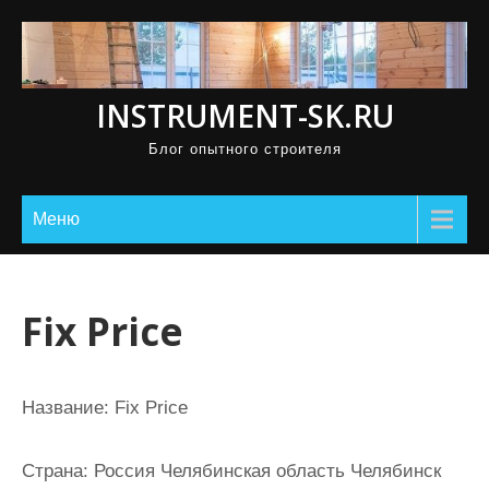
П
р
о
INSTRUMENT-SK.RU
м
о
Блог опытного строителя
т
а
Меню
т
ь
к
Fix Price
с
о
д
Название:
Fix Price
е
р
Страна:
Россия Челябинская область Челябинск
ж