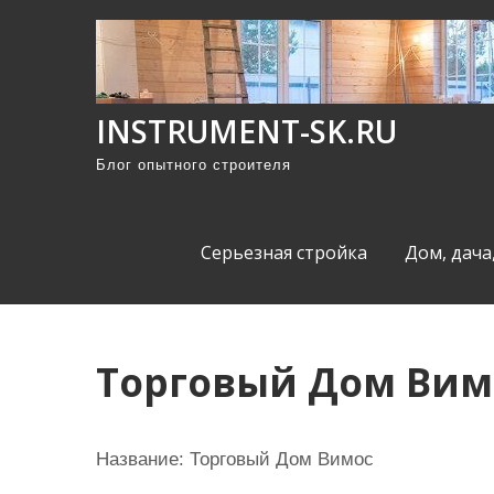
П
р
о
м
INSTRUMENT-SK.RU
о
Блог опытного строителя
т
а
т
Серьезная стройка
Дом, дача
ь
к
с
о
Торговый Дом Вим
д
е
р
Название:
Торговый Дом Вимос
ж