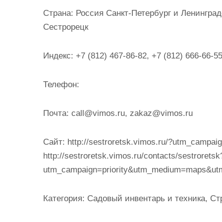
и
Страна:
Россия Санкт-Петербург и Ленинградс
м
Сестрорецк
о
м
Индекс:
+7 (812) 467-86-82, +7 (812) 666-66-55
у
Телефон:
Почта:
call@vimos.ru, zakaz@vimos.ru
Cайт:
http://sestroretsk.vimos.ru/?utm_camp
http://sestroretsk.vimos.ru/contacts/sestroretsk
utm_campaign=priority&utm_medium=maps&utm_s
Категория:
Садовый инвентарь и техника, Ст