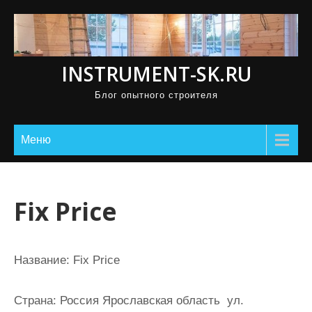
П
р
о
INSTRUMENT-SK.RU
м
о
Блог опытного строителя
т
а
Меню
т
ь
к
Fix Price
с
о
д
Название:
Fix Price
е
р
Страна:
Россия Ярославская область ул.
ж