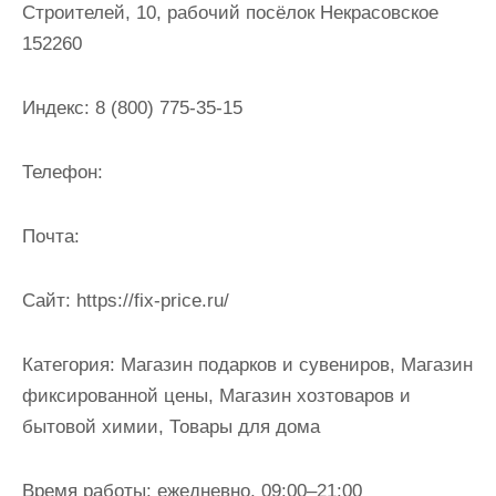
Строителей, 10, рабочий посёлок Некрасовское
и
152260
м
о
м
Индекс:
8 (800) 775-35-15
у
Телефон:
Почта:
Cайт:
https://fix-price.ru/
Категория:
Магазин подарков и сувениров, Магазин
фиксированной цены, Магазин хозтоваров и
бытовой химии, Товары для дома
Время работы:
ежедневно, 09:00–21:00