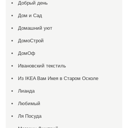
Добрый день
Дом и Сад
Домашний уют
ДомоСтрой
ДомОф
Ивановский текстиль
Из IKEA Вам Икея в Старом Осколе
Лианда
Любимый
Ля Посуда