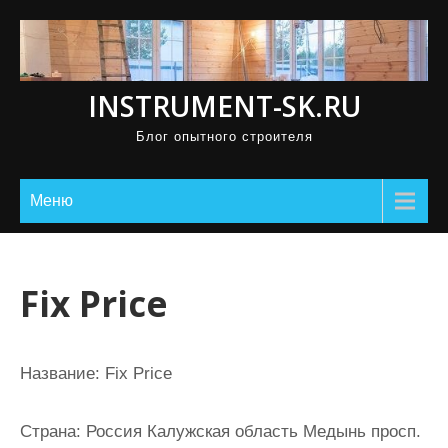
П
р
о
INSTRUMENT-SK.RU
м
о
Блог опытного строителя
т
а
Меню
т
ь
к
Fix Price
с
о
д
Название:
Fix Price
е
р
Страна:
Россия Калужская область Медынь просп.
ж