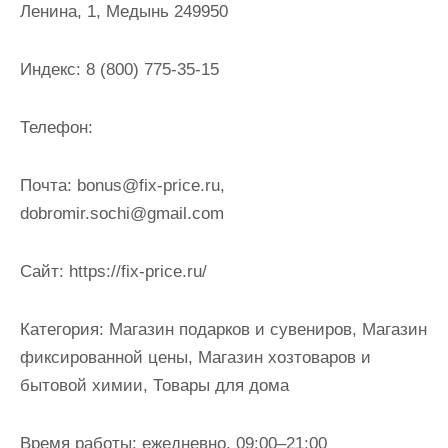
Ленина, 1, Медынь 249950
и
м
о
Индекс:
8 (800) 775-35-15
м
у
Телефон:
Почта:
bonus@fix-price.ru,
dobromir.sochi@gmail.com
Cайт:
https://fix-price.ru/
Категория:
Магазин подарков и сувениров, Магазин
фиксированной цены, Магазин хозтоваров и
бытовой химии, Товары для дома
Время работы:
ежедневно, 09:00–21:00