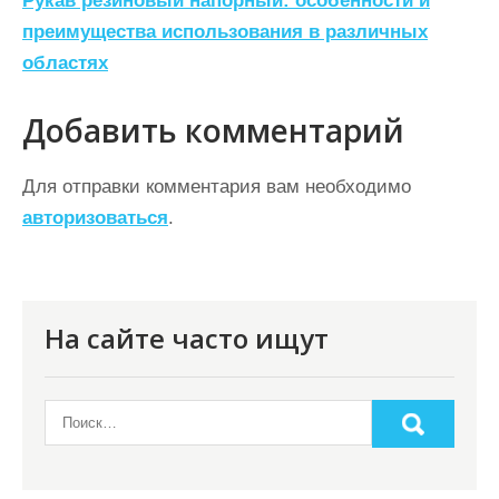
Рукав резиновый напорный: особенности и
в
преимущества использования в различных
и
областях
г
а
Добавить комментарий
ц
Для отправки комментария вам необходимо
и
авторизоваться
.
я
п
о
На сайте часто ищут
з
а
п
и
с