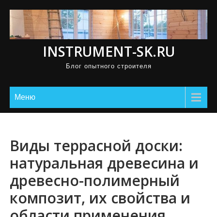
П
р
о
INSTRUMENT-SK.RU
м
о
Блог опытного строителя
т
а
Меню
т
ь
к
Виды террасной доски:
с
о
натуральная древесина и
д
древесно-полимерный
е
композит, их свойства и
р
ж
области применения