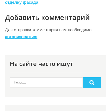
отделку фасада
и
г
Добавить комментарий
а
ц
Для отправки комментария вам необходимо
авторизоваться
.
и
я
п
о
На сайте часто ищут
з
а
п
и
с