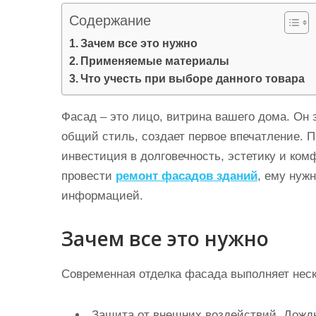
и
Содержание
м
Зачем все это нужно
о
Применяемые материалы
м
Что учесть при выборе данного товара
у
Фасад – это лицо, витрина вашего дома. Он 
общий стиль, создает первое впечатление. П
инвестиция в долговечность, эстетику и ком
провести
ремонт фасадов зданий
, ему нуж
информацией.
Зачем все это нужно
Современная отделка фасада выполняет нес
Защита от внешних воздействий. Дождь,