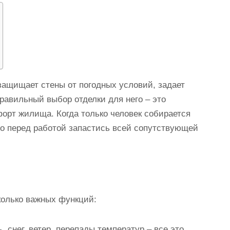
защищает стены от погодных условий, задает
равильный выбор отделки для него – это
форт жилища. Когда только человек собирается
но перед работой запастись всей сопутствующей
колько важных функций:
 снег, ветер, перепады температур – все это