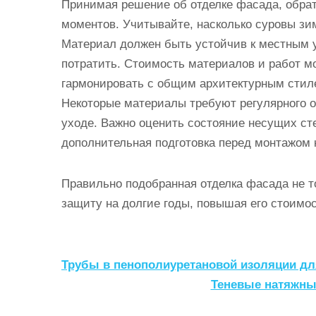
Принимая решение об отделке фасада, обрат
моментов. Учитывайте, насколько суровы зим
Материал должен быть устойчив к местным у
потратить. Стоимость материалов и работ м
гармонировать с общим архитектурным сти
Некоторые материалы требуют регулярного о
уходе. Важно оценить состояние несущих сте
дополнительная подготовка перед монтажом 
Правильно подобранная отделка фасада не т
защиту на долгие годы, повышая его стоимо
Н
Трубы в пенополиуретановой изоляции дл
а
Теневые натяжны
в