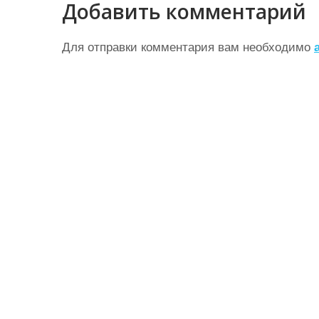
Добавить комментарий
и
г
Для отправки комментария вам необходимо
а
ц
и
я
п
о
з
а
п
и
с