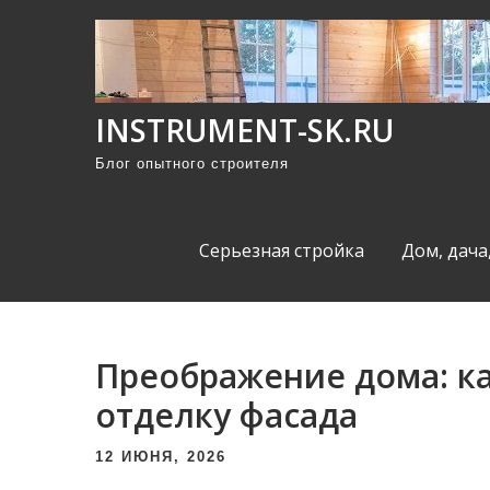
П
р
о
м
INSTRUMENT-SK.RU
о
Блог опытного строителя
т
а
т
Серьезная стройка
Дом, дача
ь
к
с
о
Преображение дома: к
д
отделку фасада
е
р
12 ИЮНЯ, 2026
ж