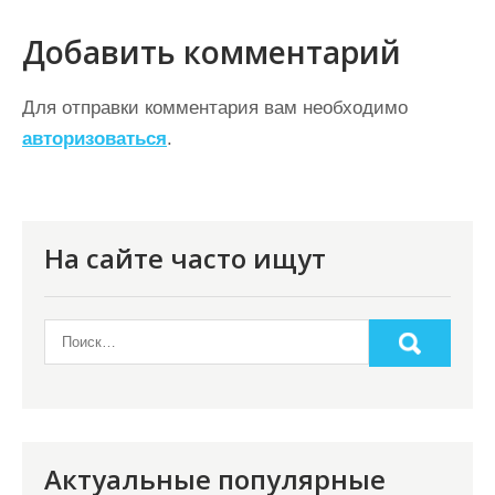
и
г
Добавить комментарий
а
ц
Для отправки комментария вам необходимо
авторизоваться
.
и
я
п
о
На сайте часто ищут
з
а
п
и
с
я
Актуальные популярные