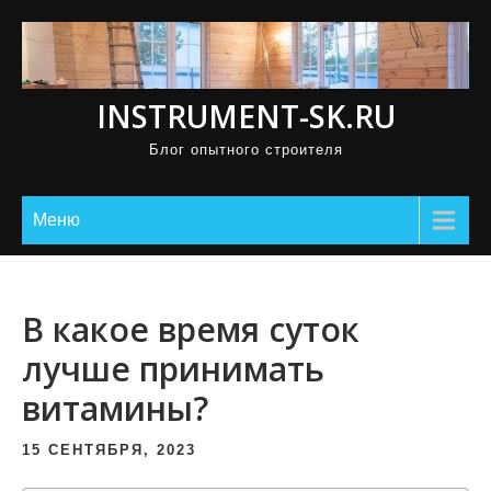
П
р
о
INSTRUMENT-SK.RU
м
о
Блог опытного строителя
т
а
Меню
т
ь
к
В какое время суток
с
о
лучше принимать
д
витамины?
е
р
15 СЕНТЯБРЯ, 2023
ж