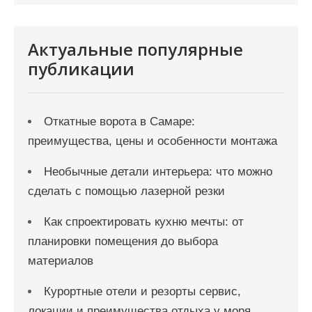
и
с
Актуальные популярные
я
публикации
м
Откатные ворота в Самаре:
преимущества, цены и особенности монтажа
Необычные детали интерьера: что можно
сделать с помощью лазерной резки
Как спроектировать кухню мечты: от
планировки помещения до выбора
материалов
Курортные отели и резорты сервис,
локации и преимущества отдыха у моря