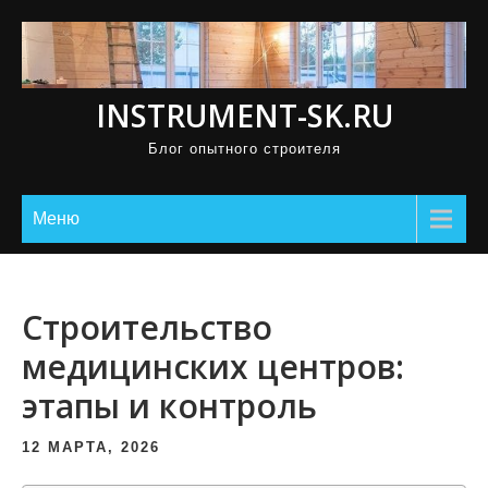
П
р
о
INSTRUMENT-SK.RU
м
о
Блог опытного строителя
т
а
Меню
т
ь
к
Строительство
с
о
медицинских центров:
д
этапы и контроль
е
р
12 МАРТА, 2026
ж