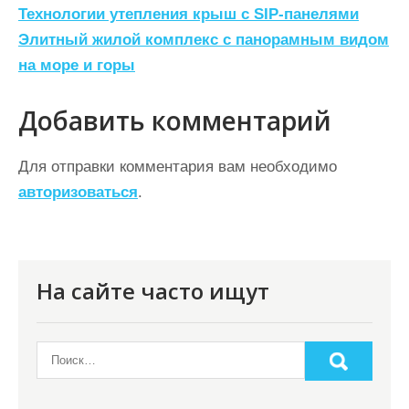
Н
Технологии утепления крыш с SIP‑панелями
а
Элитный жилой комплекс с панорамным видом
на море и горы
в
и
Добавить комментарий
г
а
Для отправки комментария вам необходимо
ц
авторизоваться
.
и
я
п
На сайте часто ищут
о
з
а
п