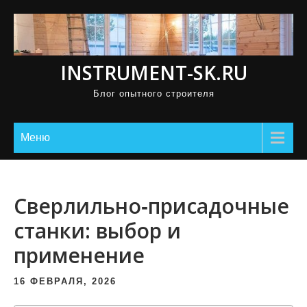
П
р
о
INSTRUMENT-SK.RU
м
о
Блог опытного строителя
т
а
Меню
т
ь
к
Сверлильно‑присадочные
с
о
станки: выбор и
д
применение
е
р
16 ФЕВРАЛЯ, 2026
ж