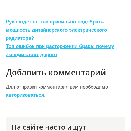
Н
Руководство: как правильно подобрать
а
мощность дизайнерского электрического
радиатора?
в
Топ ошибок при расторжении брака: почему
и
эмоции стоят дорого
г
а
Добавить комментарий
ц
Для отправки комментария вам необходимо
и
авторизоваться
.
я
п
о
На сайте часто ищут
з