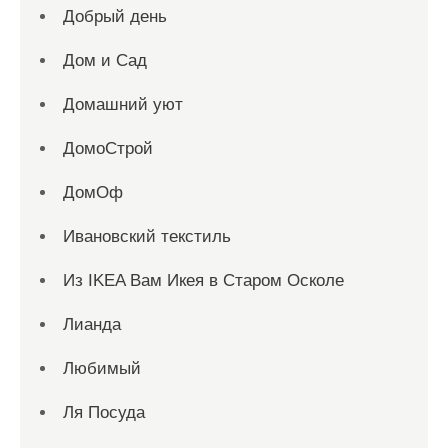
Добрый день
Дом и Сад
Домашний уют
ДомоСтрой
ДомОф
Ивановский текстиль
Из IKEA Вам Икея в Старом Осколе
Лианда
Любимый
Ля Посуда