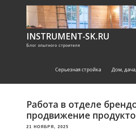
П
р
о
м
INSTRUMENT-SK.RU
о
Блог опытного строителя
т
а
т
Серьезная стройка
Дом, дача
ь
к
с
о
Работа в отделе брендов
д
продвижение продукто
е
р
21 НОЯБРЯ, 2025
ж