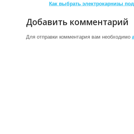
а
Как выбрать электрокарнизы под
в
Добавить комментарий
и
г
Для отправки комментария вам необходимо
а
ц
и
я
п
о
з
а
п