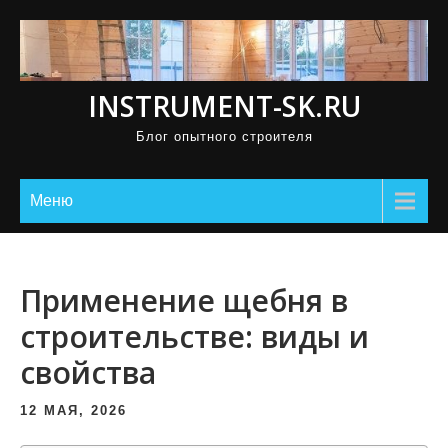
П
р
о
INSTRUMENT-SK.RU
м
о
Блог опытного строителя
т
а
Меню
т
ь
к
Применение щебня в
с
о
строительстве: виды и
д
свойства
е
р
12 МАЯ, 2026
ж