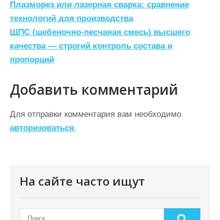
Н
Плазморез или лазерная сварка: сравнение
а
технологий для производства
ЩПС (щебеночно-песчаная смесь) высшего
в
качества — строгий контроль состава и
и
пропорций
г
а
Добавить комментарий
ц
Для отправки комментария вам необходимо
и
авторизоваться
.
я
п
о
На сайте часто ищут
з
а
п