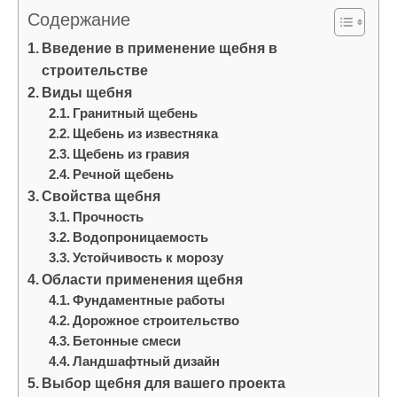
и
Содержание
м
Введение в применение щебня в
о
строительстве
м
Виды щебня
у
Гранитный щебень
Щебень из известняка
Щебень из гравия
Речной щебень
Свойства щебня
Прочность
Водопроницаемость
Устойчивость к морозу
Области применения щебня
Фундаментные работы
Дорожное строительство
Бетонные смеси
Ландшафтный дизайн
Выбор щебня для вашего проекта