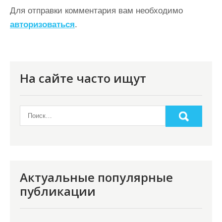
а
Для отправки комментария вам необходимо
ц
авторизоваться
.
и
я
п
На сайте часто ищут
о
з
а
п
и
с
Актуальные популярные
я
публикации
м