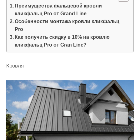
и
Преимущества фальцевой кровли
м
кликфальц Pro от Grand Line
Особенности монтажа кровли кликфальц
о
Pro
м
Как получить скидку в 10% на кровлю
у
кликфальц Pro от Gran Line?
Кровля