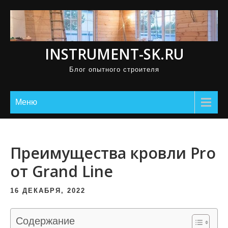
П
р
о
INSTRUMENT-SK.RU
м
о
Блог опытного строителя
т
а
Меню
т
ь
к
Преимущества кровли Pro
с
о
от Grand Line
д
16 ДЕКАБРЯ, 2022
е
р
Содержание
ж