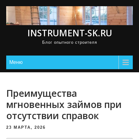
П
р
о
INSTRUMENT-SK.RU
м
о
Блог опытного строителя
т
а
Меню
т
ь
к
Преимущества
с
о
мгновенных займов при
д
отсутствии справок
е
р
23 МАРТА, 2026
ж