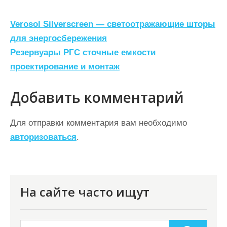
Н
Verosol Silverscreen — светоотражающие шторы
а
для энергосбережения
Резервуары РГС сточные емкости
в
проектирование и монтаж
и
г
Добавить комментарий
а
ц
Для отправки комментария вам необходимо
авторизоваться
.
и
я
п
о
На сайте часто ищут
з
а