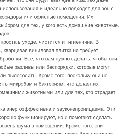
ачает, что они будут выглядеть красиво даже
и использования и идеально подходят для зон с
, коридоры или офисные помещения. Их
выбором для тех, у кого есть домашние животные,
одов.
проста в уходе, чистится и гигиенична. В
, кварцевая виниловая плитка не требует
работки. Все, что вам нужно сделать, чтобы они
любые разливы или беспорядки, которые могут
или пылесосить. Кроме того, поскольку они не
ять микробам и бактериям, что делает их
омашними животными или для тех, кто страдает
тка энергоэффективна и звуконепроницаема. Эти
 хорошо функционируют, но и помогают сделать
овень шума в помещении. Кроме того, они