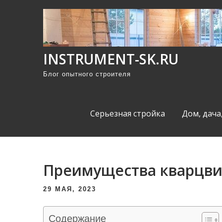
П
р
о
м
INSTRUMENT-SK.RU
о
Блог опытного строителя
т
а
т
Серьезная стройка
Дом, дача
ь
к
с
о
Преимущества кварцв
д
е
29 МАЯ, 2023
р
ж
Содержание