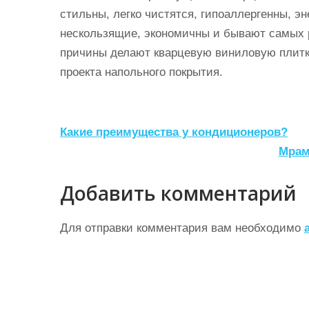
стильны, легко чистятся, гипоаллергенны, 
нескользящие, экономичны и бывают самых р
причины делают кварцевую виниловую плит
проекта напольного покрытия.
Н
Какие преимущества у кондиционеров?
а
Мрамо
в
Добавить комментарий
и
г
Для отправки комментария вам необходимо
а
ц
и