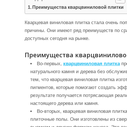
и
Преимущества кварцвиниловой плитки
м
о
Кварцевая виниловая плитка стала очень поп
м
причины. Они имеют ряд преимуществ по ср
у
доступных сегодня на рынке.
Преимущества кварцвинилово
Во-первых,
кварцвиниловая плитка
пр
натурального камня и дерева без обслужив
тем, что кварцевая виниловая плитка изг
пигментов, которые помогают создать эфф
результате получается потрясающая реали
настоящего дерева или камня.
Во-вторых, кварцевая виниловая плитка,
плиточные полы. Они изготовлены из све