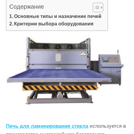
и
Содержание
м
Основные типы и назначение печей
о
Критерии выбора оборудования
м
у
Печь для ламинирования стекла
используется в