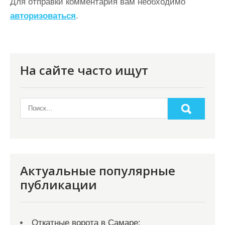
ц
Для отправки комментария вам необходимо
авторизоваться
.
и
я
п
о
На сайте часто ищут
з
а
п
и
с
я
Актуальные популярные
публикации
м
Откатные ворота в Самаре: