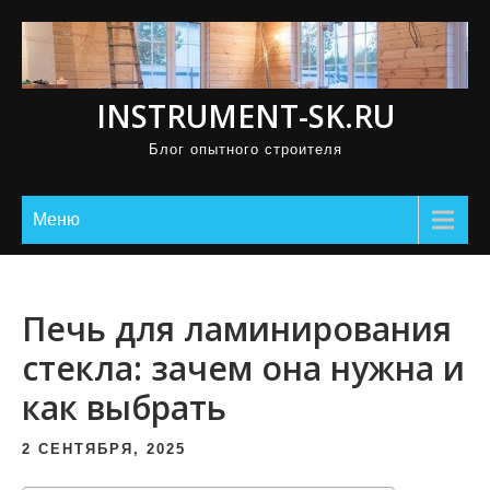
П
р
о
INSTRUMENT-SK.RU
м
о
Блог опытного строителя
т
а
Меню
т
ь
к
Печь для ламинирования
с
о
стекла: зачем она нужна и
д
как выбрать
е
р
2 СЕНТЯБРЯ, 2025
ж