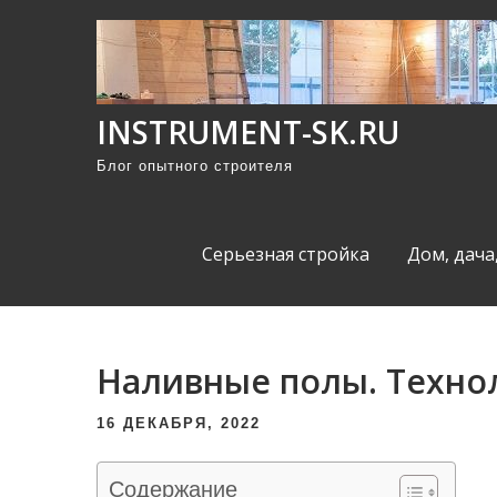
П
р
о
м
INSTRUMENT-SK.RU
о
Блог опытного строителя
т
а
т
Серьезная стройка
Дом, дача
ь
к
с
о
Наливные полы. Техно
д
е
16 ДЕКАБРЯ, 2022
р
ж
Содержание