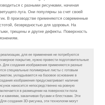
изводиться с разными рисунками, начиная
ветущего луга. Они популярны за счет своей
тик. В производстве применяются современные
тотой, безвредностью для здоровья. На
тыки, трещины и другие дефекты. Поверхность
рязнениям.
 реализации, для ее применения не потребуются
ехмерное покрытие, нужно провести подготовительные
л. Для создания изображения применяются разные
яются специальные полимерные листы с готовым
матом, укладываются на базовое основание в
создания изображения предусматривает наличие
рисунок наносится непосредственно на ровную
заключается в размещении на поверхности пола
 и камнями, заканчивая бусами и блестками. Эти
Для создания 3D-рисунка, эти технологии могут