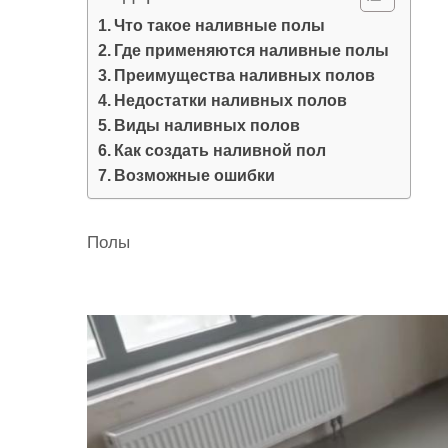
и
Что такое наливные полы
м
Где применяются наливные полы
о
Преимущества наливных полов
м
Недостатки наливных полов
у
Виды наливных полов
Как создать наливной пол
Возможные ошибки
Полы