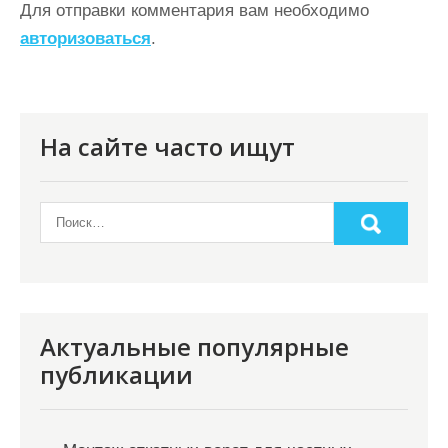
ц
Для отправки комментария вам необходимо
авторизоваться
.
и
я
п
о
На сайте часто ищут
з
а
п
и
с
я
Актуальные популярные
публикации
м