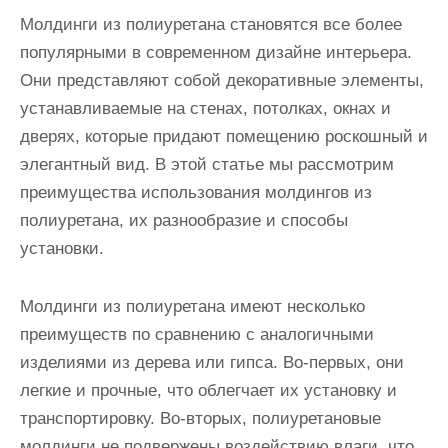
и
Молдинги из полиуретана становятся все более
м
популярными в современном дизайне интерьера.
о
Они представляют собой декоративные элементы,
м
устанавливаемые на стенах, потолках, окнах и
у
дверях, которые придают помещению роскошный и
элегантный вид. В этой статье мы рассмотрим
преимущества использования молдингов из
полиуретана, их разнообразие и способы
установки.
Молдинги из полиуретана имеют несколько
преимуществ по сравнению с аналогичными
изделиями из дерева или гипса. Во-первых, они
легкие и прочные, что облегчает их установку и
транспортировку. Во-вторых, полиуретановые
молдинги не подвержены воздействию влаги, что