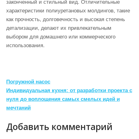
законченный и стильный вид. Отличительные
характеристики полиуретановых молдингов, такие
как прочность, долговечность и высокая степень
детализации, делают их привлекательным
выбором для домашнего или коммерческого
использования.
Н
Погружной насос
а
Индивидуальная кухня: от разработки проекта с
нуля до воплощения самых смелых идей и
в
мечтаний
и
г
Добавить комментарий
а