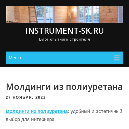
П
р
о
INSTRUMENT-SK.RU
м
о
Блог опытного строителя
т
а
Меню
т
ь
к
Молдинги из полиуретана
с
о
27 НОЯБРЯ, 2023
д
е
молдинги из полиуретана
: удобный и эстетичный
р
выбор для интерьера
ж