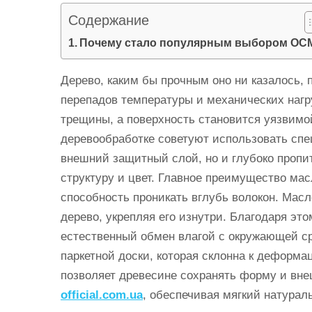
и
Содержание
м
Почему стало популярным выбором ОС
о
м
Дерево, каким бы прочным оно ни казалось,
у
перепадов температуры и механических нагр
трещины, а поверхность становится уязвимой
деревообработке советуют использовать спе
внешний защитный слой, но и глубоко пропи
структуру и цвет. Главное преимущество мас
способность проникать вглубь волокон. Масл
дерево, укрепляя его изнутри. Благодаря эт
естественный обмен влагой с окружающей с
паркетной доски, которая склонна к деформ
позволяет древесине сохранять форму и вн
official.com.ua
, обеспечивая мягкий натурал