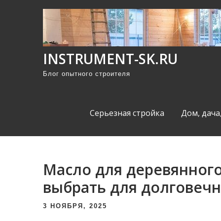
П
р
о
м
INSTRUMENT-SK.RU
о
Блог опытного строителя
т
а
т
Серьезная стройка
Дом, дача
ь
к
с
о
Масло для деревянного
д
выбрать для долговеч
е
р
3 НОЯБРЯ, 2025
ж