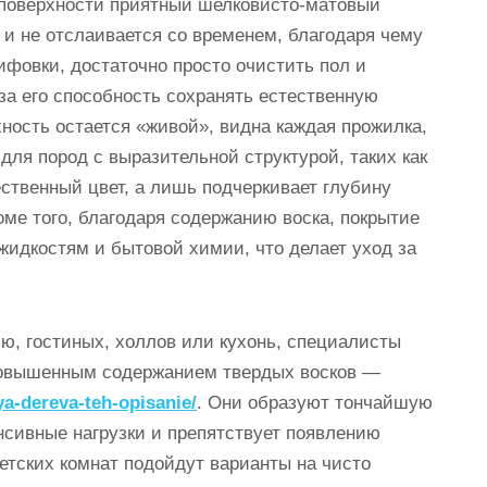
т поверхности приятный шелковисто-матовый
 и не отслаивается со временем, благодаря чему
ифовки, достаточно просто очистить пол и
а его способность сохранять естественную
ность остается «живой», видна каждая прожилка,
 для пород с выразительной структурой, таких как
ественный цвет, а лишь подчеркивает глубину
оме того, благодаря содержанию воска, покрытие
жидкостям и бытовой химии, что делает уход за
, гостиных, холлов или кухонь, специалисты
овышенным содержанием твердых восков —
ya-dereva-teh-opisanie/
. Они образуют тончайшую
нсивные нагрузки и препятствует появлению
етских комнат подойдут варианты на чисто