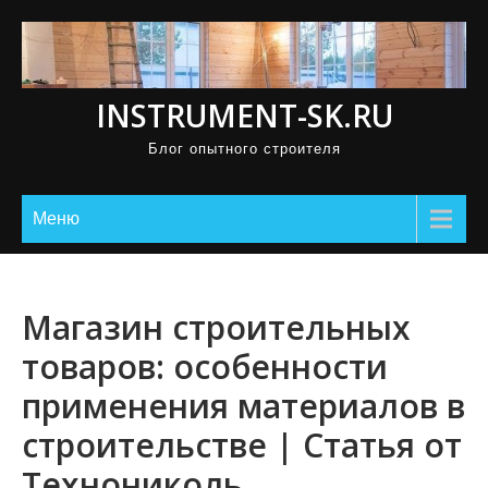
П
р
о
INSTRUMENT-SK.RU
м
о
Блог опытного строителя
т
а
Меню
т
ь
к
Магазин строительных
с
о
товаров: особенности
д
применения материалов в
е
строительстве | Статья от
р
ж
Технониколь