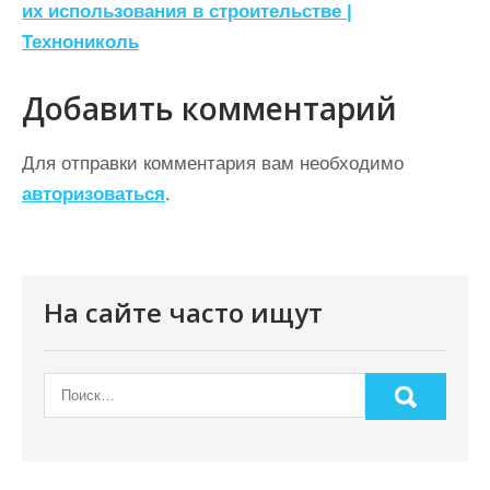
их использования в строительстве |
и
Технониколь
г
а
Добавить комментарий
ц
Для отправки комментария вам необходимо
и
авторизоваться
.
я
п
о
На сайте часто ищут
з
а
п
и
с