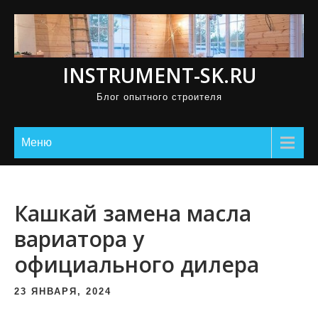
П
р
о
INSTRUMENT-SK.RU
м
о
Блог опытного строителя
т
а
Меню
т
ь
к
Кашкай замена масла
с
о
вариатора у
д
официального дилера
е
р
23 ЯНВАРЯ, 2024
ж