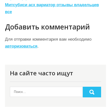
а
Митсубиси асх вариатор отзывы владельцев
все
в
и
Добавить комментарий
г
а
Для отправки комментария вам необходимо
ц
авторизоваться
.
и
я
п
На сайте часто ищут
о
з
а
п