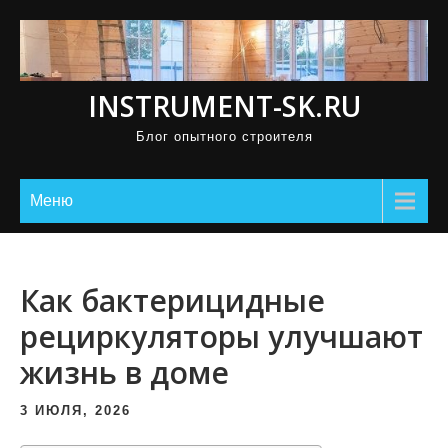
П
р
о
INSTRUMENT-SK.RU
м
о
Блог опытного строителя
т
а
Меню
т
ь
к
Как бактерицидные
с
о
рециркуляторы улучшают
д
жизнь в доме
е
р
3 ИЮЛЯ, 2026
ж