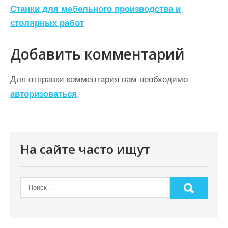
Станки для мебельного производства и
в
столярных работ
и
г
Добавить комментарий
а
ц
Для отправки комментария вам необходимо
авторизоваться
.
и
я
п
о
На сайте часто ищут
з
а
п
и