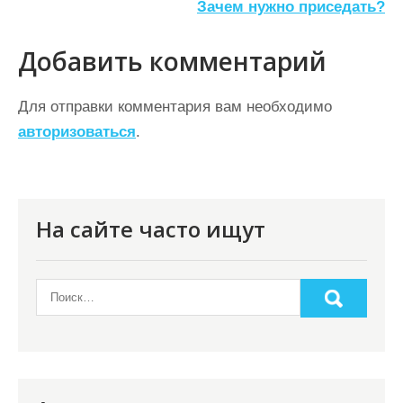
а
Зачем нужно приседать?
в
Добавить комментарий
и
г
Для отправки комментария вам необходимо
а
авторизоваться
.
ц
и
я
На сайте часто ищут
п
о
з
а
п
и