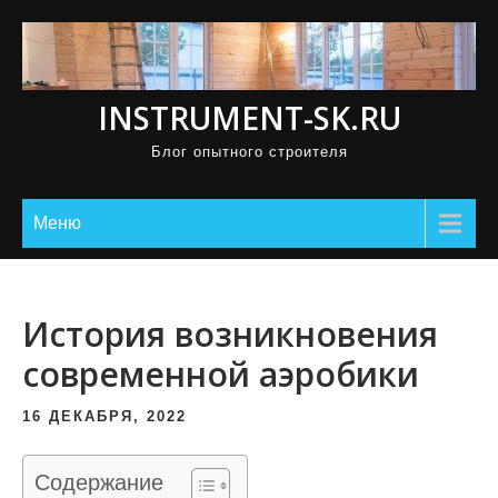
П
р
о
INSTRUMENT-SK.RU
м
о
Блог опытного строителя
т
а
Меню
т
ь
к
История возникновения
с
о
современной аэробики
д
16 ДЕКАБРЯ, 2022
е
р
Содержание
ж