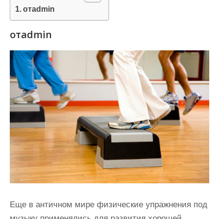
и
отadmin
м
отadmin
о
м
у
Еще в античном мире физические упражнения под
музыку применялись для развития хорошей