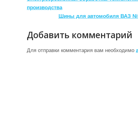
а
производства
Шины для автомобиля ВАЗ Niv
в
и
Добавить комментарий
г
а
Для отправки комментария вам необходимо
ц
и
я
п
о
з
а
п