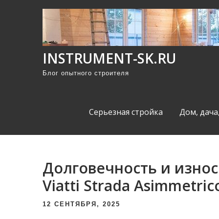
П
р
о
м
INSTRUMENT-SK.RU
о
Блог опытного строителя
т
а
т
Серьезная стройка
Дом, дача
ь
к
с
о
Долговечность и изно
д
Viatti Strada Asimmetr
е
р
12 СЕНТЯБРЯ, 2025
ж