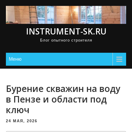
П
р
о
INSTRUMENT-SK.RU
м
о
Блог опытного строителя
т
а
Меню
т
ь
к
Бурение скважин на воду
с
о
в Пензе и области под
д
ключ
е
р
24 МАЯ, 2026
ж