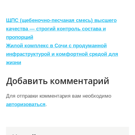
Н
ЩПС (щебеночно-песчаная смесь) высшего
а
качества — строгий контроль состава и
пропорций
в
Жилой комплекс в Сочи с продуманной
и
инфраструктурой и комфортной средой для
г
жизни
а
ц
Добавить комментарий
и
Для отправки комментария вам необходимо
я
авторизоваться
.
п
о
з