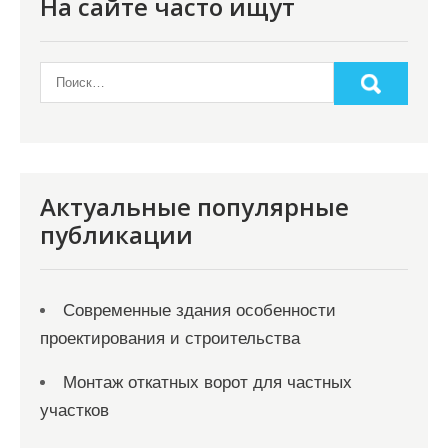
На сайте часто ищут
а
п
и
с
я
м
Актуальные популярные
публикации
Современные здания особенности
проектирования и строительства
Монтаж откатных ворот для частных
участков