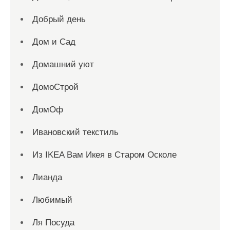
Добрый день
Дом и Сад
Домашний уют
ДомоСтрой
ДомОф
Ивановский текстиль
Из IKEA Вам Икея в Старом Осколе
Лианда
Любимый
Ля Посуда