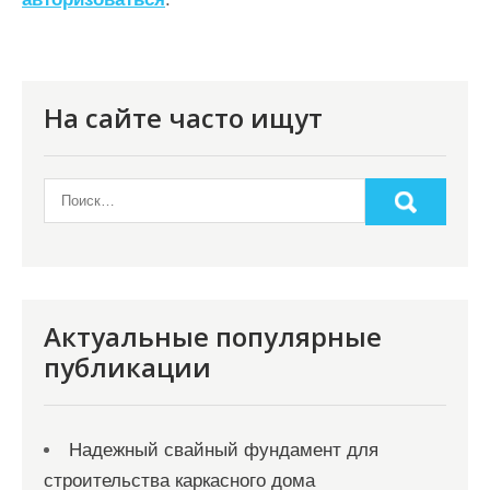
я
п
о
На сайте часто ищут
з
а
п
и
с
я
Актуальные популярные
м
публикации
Надежный свайный фундамент для
строительства каркасного дома