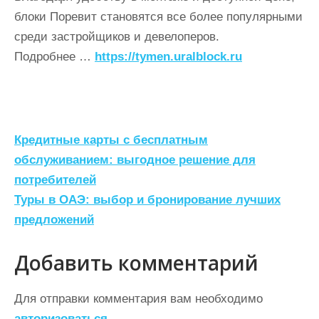
блоки Поревит становятся все более популярными
среди застройщиков и девелоперов.
Подробнее …
https://tymen.uralblock.ru
Н
Кредитные карты с бесплатным
а
обслуживанием: выгодное решение для
потребителей
в
Туры в ОАЭ: выбор и бронирование лучших
и
предложений
г
а
Добавить комментарий
ц
Для отправки комментария вам необходимо
и
авторизоваться
.