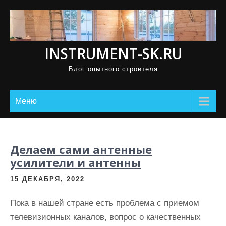
П
р
о
INSTRUMENT-SK.RU
м
о
Блог опытного строителя
т
а
Меню
т
ь
к
Делаем сами антенные
с
усилители и антенны
о
д
15 ДЕКАБРЯ, 2022
е
Пока в нашей стране есть проблема с приемом
р
телевизионных каналов, вопрос о качественных
ж